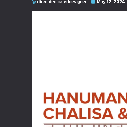
directdedicateddesigner
May 12, 2024