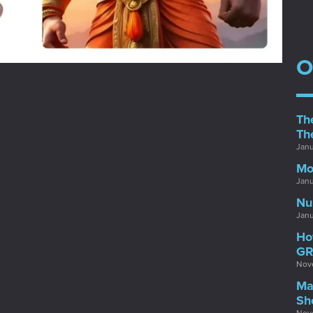
O
Th
Th
Janu
Mo
Janu
Nu
Janu
Ho
GR
Nove
Ma
Sh