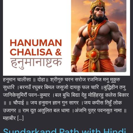
हनुमान चालीसा ॥ दोहा॥ श्रीगुरु चरन सरोज रजनिज मनु मुकुरु
सुधारि ।बरनउँ रघुबर बिमल जसुजो दायकु फल चारि ॥बुद्धिहीन तनु
जानिकेसुमिरौं पवन-कुमार ।बल बुधि बिद्या देहु मोहिंहरहु कलेस बिकार
॥ ॥ चौपाई ॥ जय हनुमान ज्ञान गुन सागर ।जय कपीस तिहुँ लोक
उजागर ॥ राम दूत अतुलित बल धामा ।अंजनि पुत्र पवनसुत नामा ॥
महाबीर […]
Sundarkand Path with Hindi